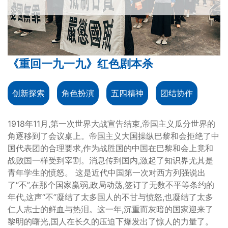
《重回一九一九》红色剧本杀
创新探索
角色扮演
五四精神
团结协作
1918年11月,第一次世界大战宣告结束,帝国主义瓜分世界的
角逐移到了会议桌上。帝国主义大国操纵巴黎和会拒绝了中
国代表团的合理要求,作为战胜国的中国在巴黎和会上竟和
战败国一样受到宰割。消息传到国内,激起了知识界尤其是
青年学生的愤怒。 这是近代中国第一次对西方列强说出
了“不”,在那个国家赢弱,政局动荡,签订了无数不平等条约的
年代,这声“不”凝结了太多国人的不甘与愤怒,也凝结了太多
仁人志士的鲜血与热泪。这一年,沉重而灰暗的国家迎来了
黎明的曙光,国人在长久的压迫下爆发出了惊人的力量了。