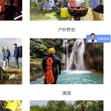
户外野炊
溯溪