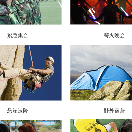
紧急集合
篝火晚会
悬崖速降
野外宿营