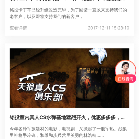
等你来！多种优惠等你选！会员还有免费券领哦~
铭投卡丁车已经升级改造完毕，为了回馈一直以来支持我们的
老客户，以及即将支持我们的新客户，
查看详情
2017-12-11 15:28:10
铭投室内真人CS水弹基地猛烈开火，优惠多多多，约
战走起！
今年各种军旅题材的电影，电视剧，又掀起了一股军热。战狼
里神枪手冷锋，和维和步兵营里英勇的林浩楠......