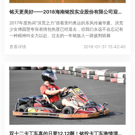
铭天更美好——2018海南铭投实业股份有限公司迎新
年会
2017年度热词“洪荒之力”借着里约奥运的东风传遍华夏。洪荒
少女傅园慧夸张表情包热度已经退去，但我们永远不会忘记有
一种精神叫全力以赴。过去的一年铭族人一路披荆斩棘
查看详情
2018-01-31 15:42:40
双十二卡丁车真的只要12.12啊！铭投卡丁车激情漂移