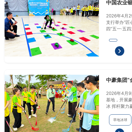
中国农业银
四主题活
2026年4
支行举办“匠
四”五一·五
中豪集团“金
力赢未来”
主题团建
2026年4
基地，开展豪
冰 挥杆聚力赢未来”主题的旱地冰球团建
活动
旱地冰球