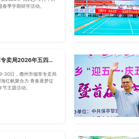
题春季学期研学活动。
专卖局2026年五四青
活动
29-30日，儋州市烟草专卖局
“椰海红帆聚合力 青春逐梦绽
年节主题活动。