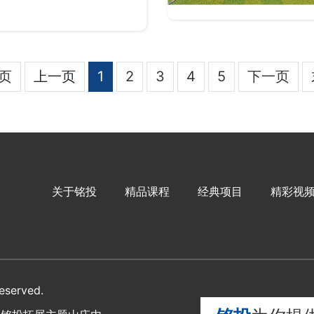
页
上一页
1
2
3
4
5
下一页
关于铭投
精品课程
经典项目
精彩视
served.