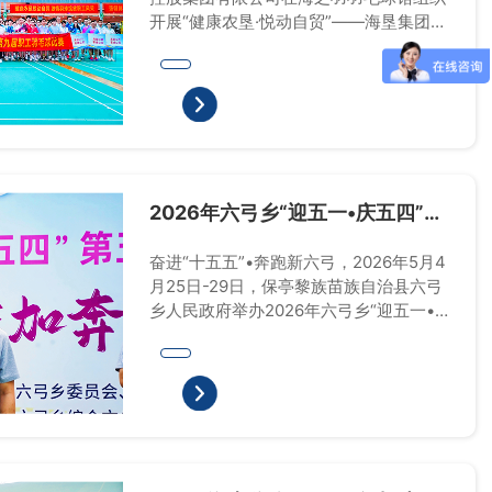
开展“健康农垦·悦动自贸”——海垦集团
2026年第九届职工羽毛球比赛。
2026年六弓乡“迎五一•庆五四”第
五届乡村振兴农民职工运动会
奋进“十五五”•奔跑新六弓，2026年5月4
月25日-29日，保亭黎族苗族自治县六弓
乡人民政府举办2026年六弓乡“迎五一•
庆五四”第五届乡村振兴农民职工运动会
暨首届“亲加奔•村运会”