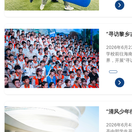
“寻访黎乡
黎族自治县
研学旅行
2026年6
学校前往海
界，开展“寻
题2026年
“清风少年
侨中学高中
学活动
2026年6
高中部学生开