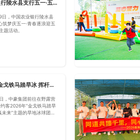
行陵水县支行五一·五
动
月29日，中国农业银行陵水县
心筑梦庆五一·青春逐浪迎五
四主题活动。
戈铁马踏旱冰 挥杆聚
豪约客2026年旱地冰球
活动
月9日，中豪集团前往在野露营
约客2026年“金戈铁马踏旱